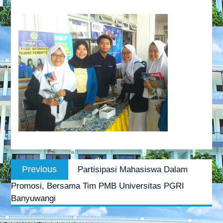
Post
Previous
Previous
Partisipasi Mahasiswa Dalam
navigation
post:
Promosi, Bersama Tim PMB Universitas PGRI
Banyuwangi