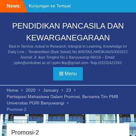
Skip
News:
Kunjungan ke Tempat
to
Asistensi Mengajar/PPL
content
Mahasiswa Universitas
PENDIDIKAN PANCASILA DAN
PGRI Banyuwangi
Kegiatan Temu Alumni dan
KEWARGANEGARAAN
Stakeholder
Undangan Temu Alumni
Best in Service, Actual in Research, Intergral in Learning, Knowledge ini
dan Stakeholder
Daily Live – Terakreditasi (Baik Sekali) No.806/SK/LAMDIK/Ak/S/XII/2022
Alamat: Jl. Ikan Tongkol No.1 Banyuwangi 68416 – Email:
ppkn@unibabwi.ac.id / ppkn.fkip@gmail.com- Telp.(0333)421593
Menu
Home
2020
January
23
Partisipasi Mahasiswa Dalam Promosi, Bersama Tim PMB
Universitas PGRI Banyuwangi
Promosi-2
Promosi-2