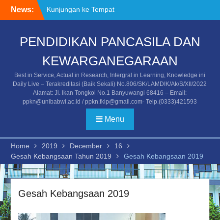
Skip
News:
Kunjungan ke Tempat
to
Asistensi Mengajar/PPL
content
Mahasiswa Universitas
PENDIDIKAN PANCASILA DAN
PGRI Banyuwangi
Kegiatan Temu Alumni dan
KEWARGANEGARAAN
Stakeholder
Undangan Temu Alumni
Best in Service, Actual in Research, Intergral in Learning, Knowledge ini
dan Stakeholder
Daily Live – Terakreditasi (Baik Sekali) No.806/SK/LAMDIK/Ak/S/XII/2022
Alamat: Jl. Ikan Tongkol No.1 Banyuwangi 68416 – Email:
ppkn@unibabwi.ac.id / ppkn.fkip@gmail.com- Telp.(0333)421593
Menu
Home
2019
December
16
Gesah Kebangsaan Tahun 2019
Gesah Kebangsaan 2019
Gesah Kebangsaan 2019