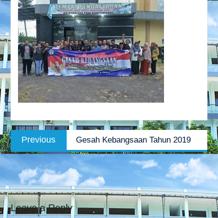
Post
Previous
Previous
Gesah Kebangsaan Tahun 2019
navigation
post:
Leave a Reply