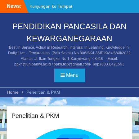
Skip
News:
Kunjungan ke Tempat
to
Asistensi Mengajar/PPL
content
Mahasiswa Universitas
PENDIDIKAN PANCASILA DAN
PGRI Banyuwangi
Kegiatan Temu Alumni dan
KEWARGANEGARAAN
Stakeholder
Undangan Temu Alumni
Best in Service, Actual in Research, Intergral in Learning, Knowledge ini
dan Stakeholder
Daily Live – Terakreditasi (Baik Sekali) No.806/SK/LAMDIK/Ak/S/XII/2022
Alamat: Jl. Ikan Tongkol No.1 Banyuwangi 68416 – Email:
ppkn@unibabwi.ac.id / ppkn.fkip@gmail.com- Telp.(0333)421593
Menu
Home
Penelitian & PKM
Penelitian & PKM