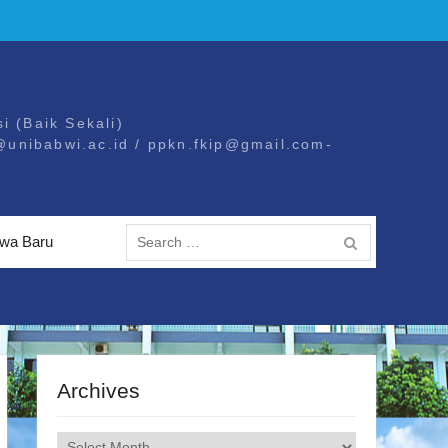
i (Baik Sekali)
@unibabwi.ac.id / ppkn.fkip@gmail.com-
Search
wa Baru
for:
Archives
Archives