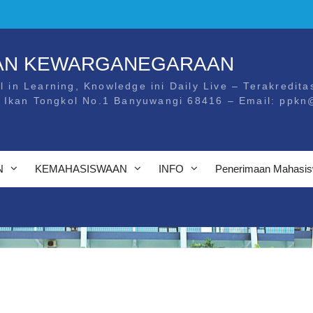
DAN KEWARGANEGARAAN
l in Learning, Knowledge ini Daily Live – Terakreditas
. Ikan Tongkol No.1 Banyuwangi 68416 – Email: ppkn
N
KEMAHASISWAAN
INFO
Penerimaan Mahasis