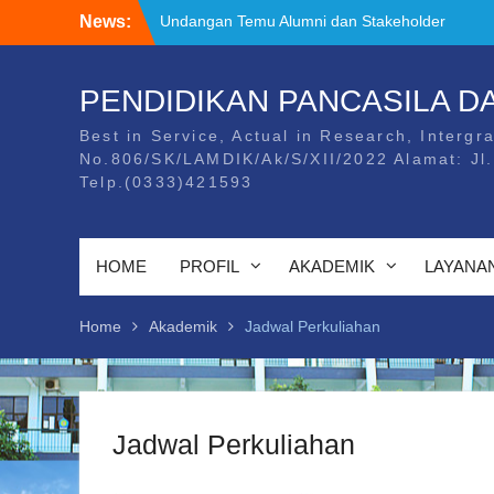
Skip
News:
Kunjungan ke Tempat Asistensi
to
Mengajar/PPL Mahasiswa Universitas
content
PGRI Banyuwangi
Kegiatan Temu Alumni dan Stakeholder
PENDIDIKAN PANCASILA 
Undangan Temu Alumni dan Stakeholder
Best in Service, Actual in Research, Intergra
No.806/SK/LAMDIK/Ak/S/XII/2022 Alamat: Jl
Telp.(0333)421593
HOME
PROFIL
AKADEMIK
LAYANA
Home
Akademik
Jadwal Perkuliahan
Jadwal Perkuliahan