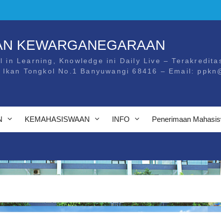
DAN KEWARGANEGARAAN
l in Learning, Knowledge ini Daily Live – Terakreditas
. Ikan Tongkol No.1 Banyuwangi 68416 – Email: ppkn
N
KEMAHASISWAAN
INFO
Penerimaan Mahasis