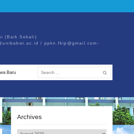
i (Baik Sekali)
@unibabwi.ac.id / ppkn.fkip@gmail.com-
Search
wa Baru
for:
Archives
Archives