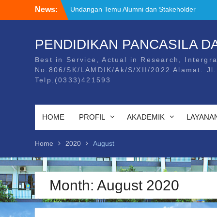
Skip
News:
Kunjungan ke Tempat Asistensi
to
Mengajar/PPL Mahasiswa Universitas
content
PGRI Banyuwangi
Kegiatan Temu Alumni dan Stakeholder
PENDIDIKAN PANCASILA 
Undangan Temu Alumni dan Stakeholder
Best in Service, Actual in Research, Intergra
No.806/SK/LAMDIK/Ak/S/XII/2022 Alamat: Jl
Telp.(0333)421593
HOME
PROFIL
AKADEMIK
LAYANA
Home
2020
August
Month:
August 2020