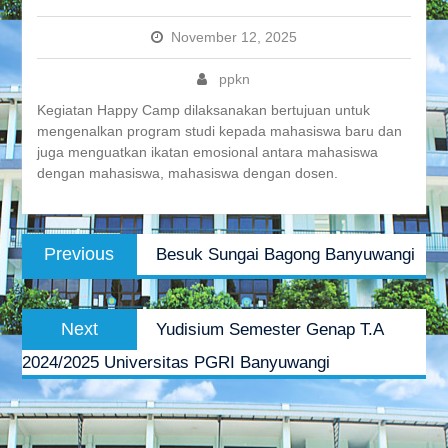
November 12, 2025
ppkn
Kegiatan Happy Camp dilaksanakan bertujuan untuk
mengenalkan program studi kepada mahasiswa baru dan
juga menguatkan ikatan emosional antara mahasiswa
dengan mahasiswa, mahasiswa dengan dosen.
Post
Previous
Previous
Besuk Sungai Bagong Banyuwangi
navigation
post:
Next
Next
Yudisium Semester Genap T.A
post:
2024/2025 Universitas PGRI Banyuwangi