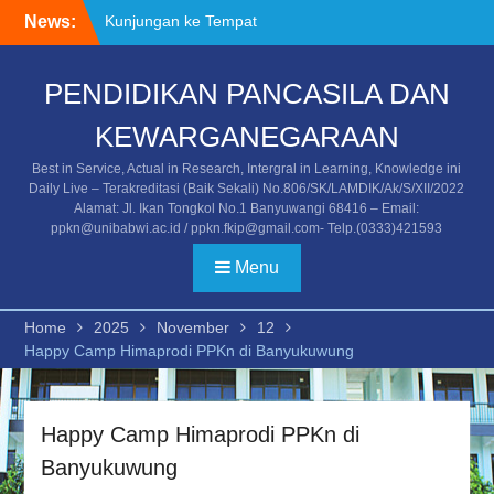
Skip
News:
Kunjungan ke Tempat
to
Asistensi Mengajar/PPL
content
Mahasiswa Universitas
PENDIDIKAN PANCASILA DAN
PGRI Banyuwangi
Kegiatan Temu Alumni dan
KEWARGANEGARAAN
Stakeholder
Undangan Temu Alumni
Best in Service, Actual in Research, Intergral in Learning, Knowledge ini
dan Stakeholder
Daily Live – Terakreditasi (Baik Sekali) No.806/SK/LAMDIK/Ak/S/XII/2022
Alamat: Jl. Ikan Tongkol No.1 Banyuwangi 68416 – Email:
ppkn@unibabwi.ac.id / ppkn.fkip@gmail.com- Telp.(0333)421593
Menu
Home
2025
November
12
Happy Camp Himaprodi PPKn di Banyukuwung
Happy Camp Himaprodi PPKn di
Banyukuwung