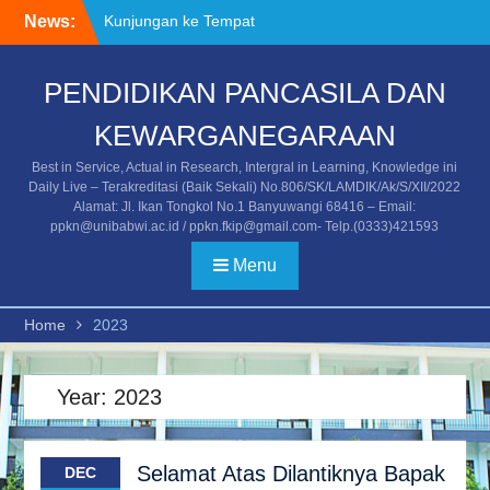
Skip
News:
Kunjungan ke Tempat
to
Asistensi Mengajar/PPL
content
Mahasiswa Universitas
PENDIDIKAN PANCASILA DAN
PGRI Banyuwangi
Kegiatan Temu Alumni dan
KEWARGANEGARAAN
Stakeholder
Undangan Temu Alumni
Best in Service, Actual in Research, Intergral in Learning, Knowledge ini
dan Stakeholder
Daily Live – Terakreditasi (Baik Sekali) No.806/SK/LAMDIK/Ak/S/XII/2022
Alamat: Jl. Ikan Tongkol No.1 Banyuwangi 68416 – Email:
ppkn@unibabwi.ac.id / ppkn.fkip@gmail.com- Telp.(0333)421593
Menu
Home
2023
Year:
2023
Selamat Atas Dilantiknya Bapak
DEC