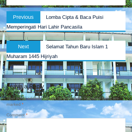
Post
Previous
Previous
Lomba Cipta & Baca Puisi
navigation
post:
Memperingati Hari Lahir Pancasila
Next
Next
Selamat Tahun Baru Islam 1
post:
Muharam 1445 Hijriyah
Leave a Reply
Your email address will not be published.
Required fields are
marked
*
Comment
*