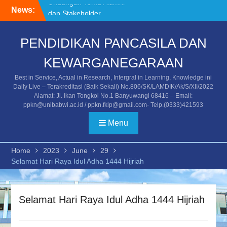
Skip
News:
Kunjungan ke Tempat
to
Asistensi Mengajar/PPL
content
Mahasiswa Universitas
PENDIDIKAN PANCASILA DAN
PGRI Banyuwangi
Kegiatan Temu Alumni dan
KEWARGANEGARAAN
Stakeholder
Undangan Temu Alumni
Best in Service, Actual in Research, Intergral in Learning, Knowledge ini
dan Stakeholder
Daily Live – Terakreditasi (Baik Sekali) No.806/SK/LAMDIK/Ak/S/XII/2022
Alamat: Jl. Ikan Tongkol No.1 Banyuwangi 68416 – Email:
ppkn@unibabwi.ac.id / ppkn.fkip@gmail.com- Telp.(0333)421593
Menu
Home
2023
June
29
Selamat Hari Raya Idul Adha 1444 Hijriah
Selamat Hari Raya Idul Adha 1444 Hijriah