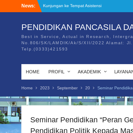
Skip
News:
Kunjungan ke Tempat Asistensi
to
Mengajar/PPL Mahasiswa Universitas
content
PGRI Banyuwangi
Kegiatan Temu Alumni dan Stakeholder
PENDIDIKAN PANCASILA 
Undangan Temu Alumni dan Stakeholder
Best in Service, Actual in Research, Intergra
No.806/SK/LAMDIK/Ak/S/XII/2022 Alamat: Jl
Telp.(0333)421593
HOME
PROFIL
AKADEMIK
LAYANA
Home
2023
September
20
Seminar Pendidika
Seminar Pendidikan “Peran G
Pendidikan Politik Kepada Ma