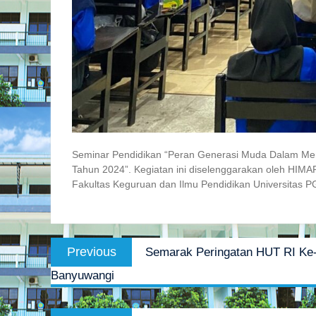
Seminar Pendidikan “Peran Generasi Muda Dalam Mem
Tahun 2024”. Kegiatan ini diselenggarakan oleh HIM
Fakultas Keguruan dan Ilmu Pendidikan Universitas 
Post
Previous
Previous
Semarak Peringatan HUT RI Ke
navigation
post:
Banyuwangi
Next