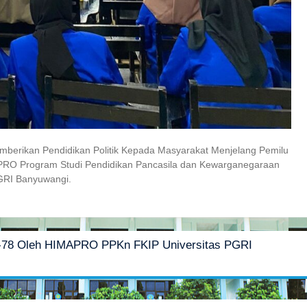
berikan Pendidikan Politik Kepada Masyarakat Menjelang Pemilu
APRO Program Studi Pendidikan Pancasila dan Kewarganegaraan
PGRI Banyuwangi.
-78 Oleh HIMAPRO PPKn FKIP Universitas PGRI