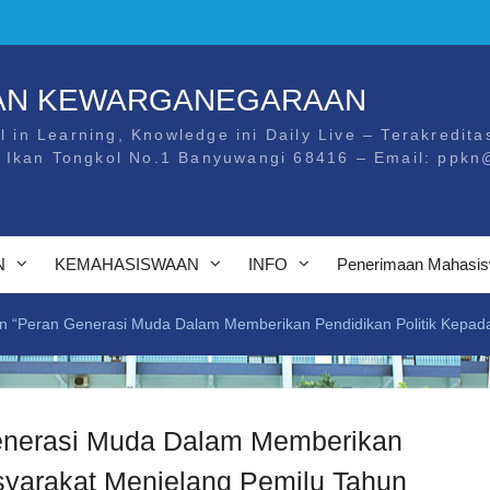
DAN KEWARGANEGARAAN
l in Learning, Knowledge ini Daily Live – Terakreditas
. Ikan Tongkol No.1 Banyuwangi 68416 – Email: ppkn
N
KEMAHASISWAAN
INFO
Penerimaan Mahasis
n “Peran Generasi Muda Dalam Memberikan Pendidikan Politik Kepad
enerasi Muda Dalam Memberikan
syarakat Menjelang Pemilu Tahun