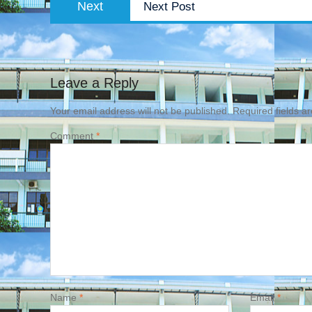
Next
Next Post
post:
Leave a Reply
Your email address will not be published.
Required fields 
Comment
*
Name
*
Email
*