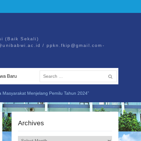
i (Baik Sekali)
@unibabwi.ac.id / ppkn.fkip@gmail.com-
Search
wa Baru
for:
a Masyarakat Menjelang Pemilu Tahun 2024”
Archives
Archives